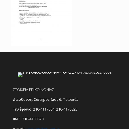
ΣΤΟΙΧΕΙΑ ΕΠΙΚΟΙΝΩΝΙΑΣ
Διευθυνση: Σωτήρος Διός 6, Πειραιάς
Τηλέφωνο:
210-4117604
,
210-4176825
ΦΑΞ: 210-4100670
e-mail:
peathen@
otenet.gr