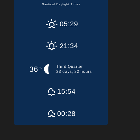
Nautical Daylight Times
05:29
21:34
Third Quarter
36
%
23 days, 22 hours
15:54
00:28