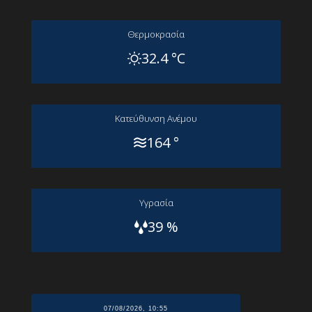
Θερμοκρασία
32.4 °C
Kατεύθυνση Aνέμου
164 °
Yγρασία
39 %
07/08/2026, 10:55