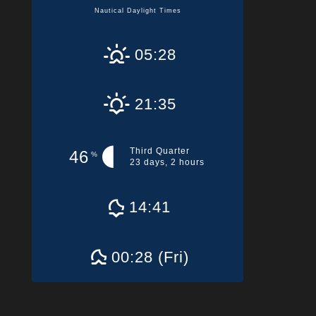
Nautical Daylight Times
05:28
21:35
Third Quarter
46
%
23 days, 2 hours
14:41
00:28 (Fri)