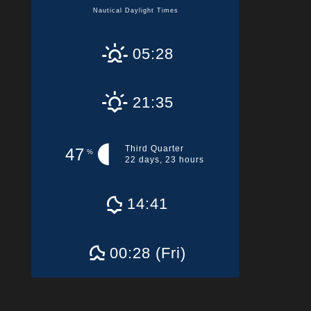
Nautical Daylight Times
05:28
21:35
Third Quarter
47
%
22 days, 23 hours
14:41
00:28 (Fri)