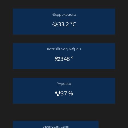
Θερμοκρασία
33.2 °C
Kατεύθυνση Aνέμου
348 °
Yγρασία
37 %
06/08/2026, 11:55