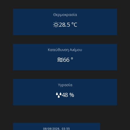
Θερμοκρασία
28.5 °C
Kατεύθυνση Aνέμου
66 °
Yγρασία
48 %
08/08/2026, 03:55