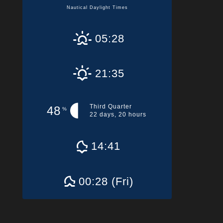
Nautical Daylight Times
05:28
21:35
Third Quarter
48
%
22 days, 20 hours
14:41
00:28 (Fri)