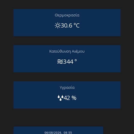
Θερμοκρασία
30.6 °C
Kατεύθυνση Aνέμου
344 °
Yγρασία
42 %
06/08/2026, 08:55