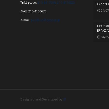
Τηλέφωνο:
210-4117604
,
210-4176825
ΣΥΛΛΥΠ
24/07
ΦΑΞ: 210-4100670
e-mail:
peathen@
otenet.gr
ΠΡΟΣΦΟ
ΕΡΓΑΣΙΑ
04/05
Designed and Developed by
JIT