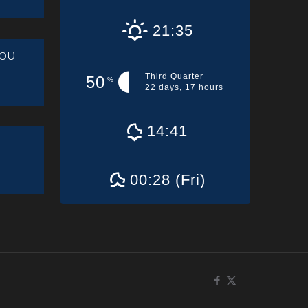
21:35
ου
Third Quarter
50
%
22 days, 17 hours
14:41
00:28 (Fri)