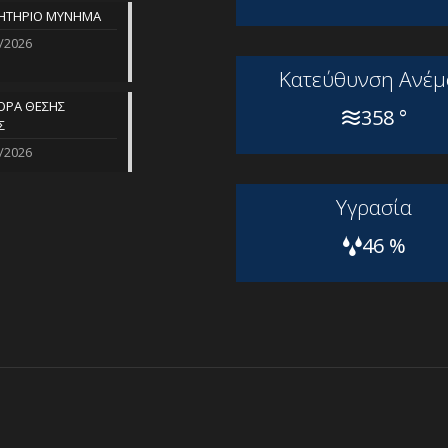
ΗΤΗΡΙΟ ΜΥΝΗΜΑ
/2026
Kατεύθυνση Aνέμ
ΡΑ ΘΕΣΗΣ
358 °
Σ
/2026
Yγρασία
46 %