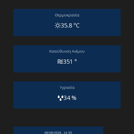
Θερμοκρασία
35.8 °C
Kατεύθυνση Aνέμου
351 °
Yγρασία
34 %
08/08/2026, 14:55