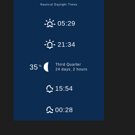
Nautical Daylight Times
05:29
21:34
Third Quarter
35
%
24 days, 2 hours
15:54
00:28