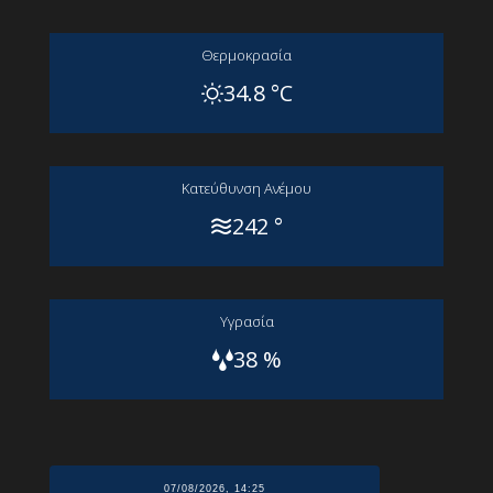
Θερμοκρασία
34.8 °C
Kατεύθυνση Aνέμου
242 °
Yγρασία
38 %
07/08/2026, 14:25