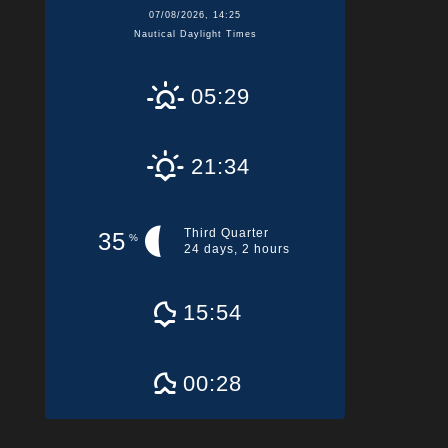
07/08/2026, 14:25
Nautical Daylight Times
05:29
21:34
Third Quarter
35
%
24 days, 2 hours
15:54
00:28