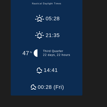
Nautical Daylight Times
05:28
21:35
Third Quarter
47
%
22 days, 22 hours
14:41
00:28 (Fri)