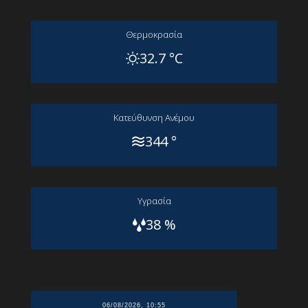
Θερμοκρασία
32.7 °C
Kατεύθυνση Aνέμου
344 °
Yγρασία
38 %
06/08/2026, 10:55