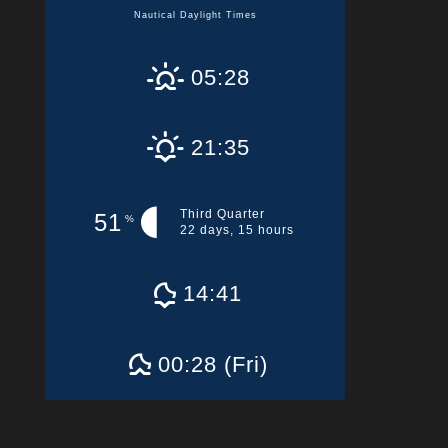
Nautical Daylight Times
05:28
21:35
Third Quarter
51
%
22 days, 15 hours
14:41
00:28 (Fri)