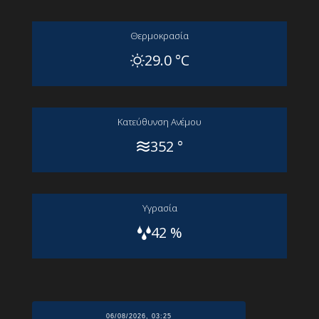
Θερμοκρασία
29.0 °C
Kατεύθυνση Aνέμου
352 °
Yγρασία
42 %
06/08/2026, 03:25