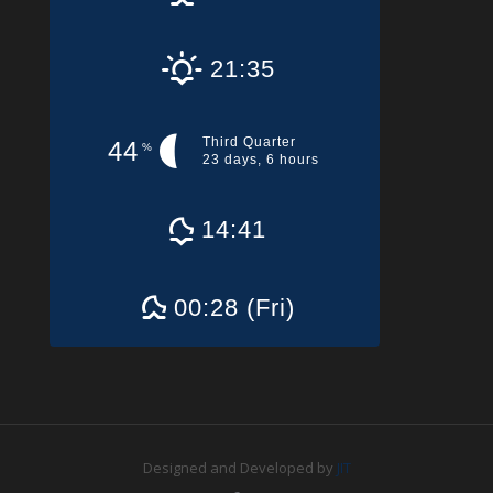
21:35
Third Quarter
44
%
23 days, 6 hours
14:41
00:28 (Fri)
Designed and Developed by
JIT