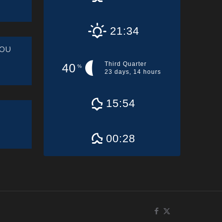
21:34
ου
Third Quarter
40
%
23 days, 14 hours
15:54
00:28