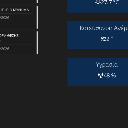
27.7 °C
ΗΤΗΡΙΟ ΜΥΝΗΜΑ
/2026
Kατεύθυνση Aνέμ
ΡΑ ΘΕΣΗΣ
2 °
Σ
/2026
Yγρασία
48 %