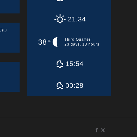
21:34
ου
Third Quarter
38
%
23 days, 18 hours
15:54
00:28