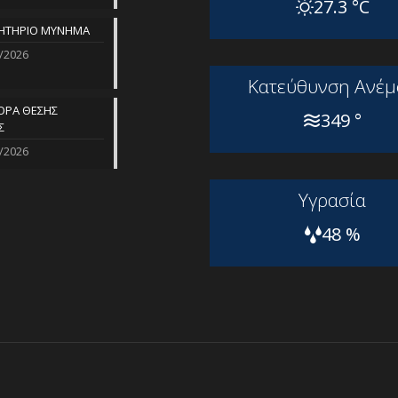
27.3 °C
ΗΤΗΡΙΟ ΜΥΝΗΜΑ
/2026
Kατεύθυνση Aνέμ
ΡΑ ΘΕΣΗΣ
349 °
Σ
/2026
Yγρασία
48 %