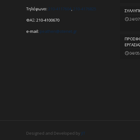
Τηλέφωνο:
210-4117604
,
210-4176825
ΣΥΛΛΥΠ
24/07
ΦΑΞ: 210-4100670
e-mail:
peathen@
otenet.gr
ΠΡΟΣΦΟ
ΕΡΓΑΣΙΑ
04/05
Designed and Developed by
JIT