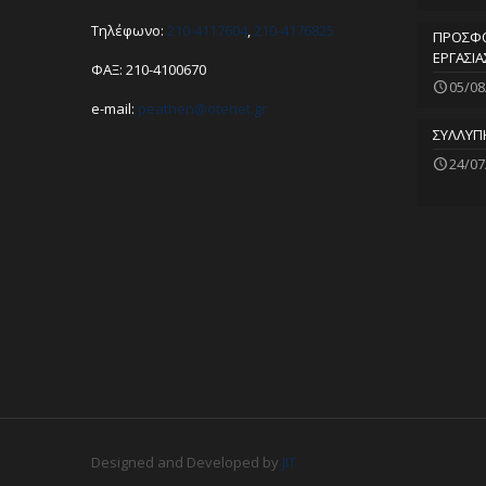
Τηλέφωνο:
210-4117604
,
210-4176825
ΠΡΟΣΦΟ
ΕΡΓΑΣΙΑ
ΦΑΞ: 210-4100670
05/08
e-mail:
peathen@
otenet.gr
ΣΥΛΛΥΠ
24/07
Designed and Developed by
JIT