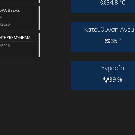
34.8 °C
ΡΑ ΘΕΣΗΣ
Σ
/2026
Kατεύθυνση Aνέμ
ΗΤΗΡΙΟ ΜΥΝΗΜΑ
35 °
/2026
Yγρασία
39 %