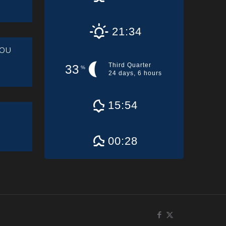
21:34
ου
Third Quarter
33
%
24 days, 6 hours
15:54
00:28