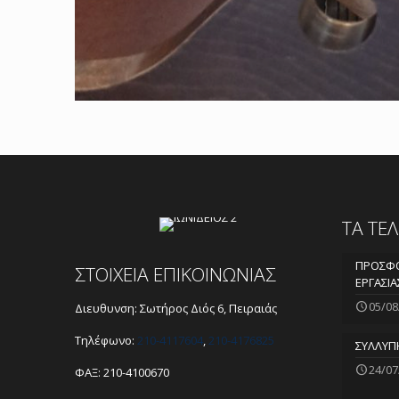
ΤΑ ΤΕ
ΠΡΟΣΦΟ
ΣΤΟΙΧΕΙΑ ΕΠΙΚΟΙΝΩΝΙΑΣ
ΕΡΓΑΣΙΑ
05/08
Διευθυνση: Σωτήρος Διός 6, Πειραιάς
Τηλέφωνο:
210-4117604
,
210-4176825
ΣΥΛΛΥΠ
24/07
ΦΑΞ: 210-4100670