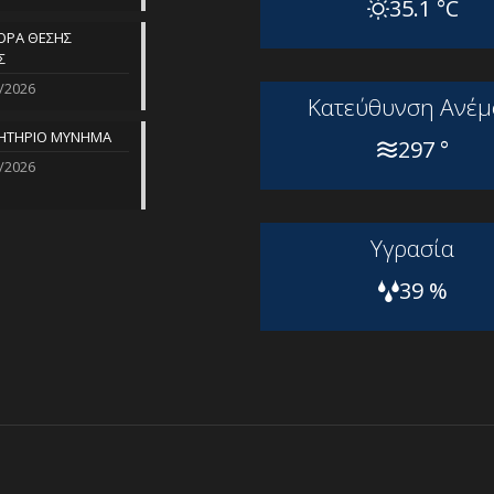
35.1 °C
ΡΑ ΘΕΣΗΣ
Σ
/2026
Kατεύθυνση Aνέμ
ΗΤΗΡΙΟ ΜΥΝΗΜΑ
297 °
/2026
Yγρασία
39 %