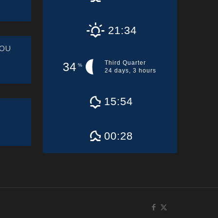
21:34
ου
Third Quarter
34
%
24 days, 3 hours
15:54
00:28