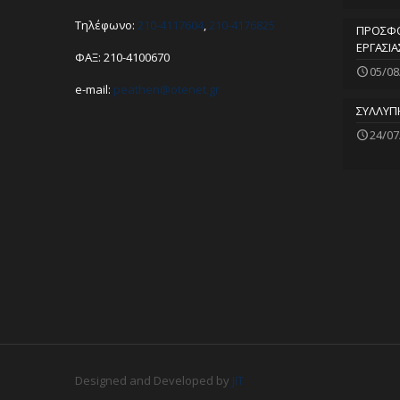
Τηλέφωνο:
210-4117604
,
210-4176825
ΠΡΟΣΦΟ
ΕΡΓΑΣΙΑ
ΦΑΞ: 210-4100670
05/08
e-mail:
peathen@
otenet.gr
ΣΥΛΛΥΠ
24/07
Designed and Developed by
JIT