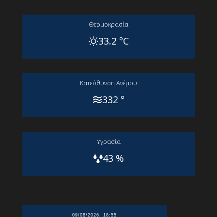
Θερμοκρασία
33.2 °C
Kατεύθυνση Aνέμου
332 °
Yγρασία
43 %
09/08/2026, 18:55