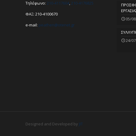
Τηλέφωνο:
210-4117604
,
210-4176825
ΠΡΟΣΦΟ
ΕΡΓΑΣΙΑ
ΦΑΞ: 210-4100670
05/08
e-mail:
peathen@
otenet.gr
ΣΥΛΛΥΠ
24/07
Designed and Developed by
JIT