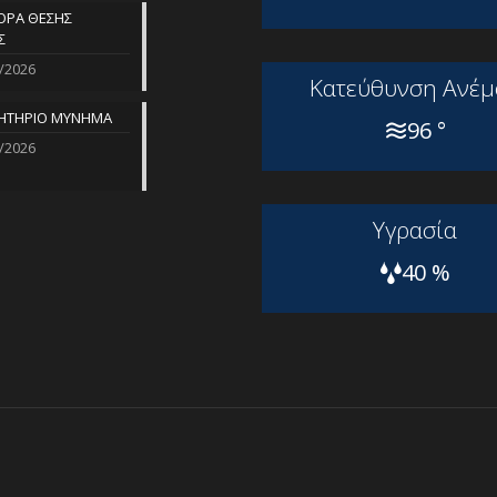
ΡΑ ΘΕΣΗΣ
Σ
/2026
Kατεύθυνση Aνέμ
ΗΤΗΡΙΟ ΜΥΝΗΜΑ
96 °
/2026
Yγρασία
40 %