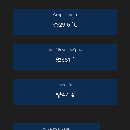
Θερμοκρασία
29.6 °C
Kατεύθυνση Aνέμου
351 °
Yγρασία
47 %
07/08/2026, 08:25