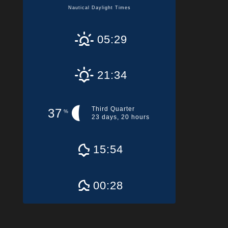
Nautical Daylight Times
05:29
21:34
Third Quarter
37
%
23 days, 20 hours
15:54
00:28