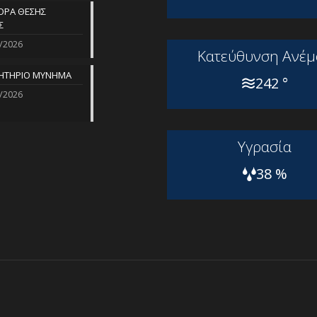
ΡΑ ΘΕΣΗΣ
Σ
/2026
Kατεύθυνση Aνέμ
ΗΤΗΡΙΟ ΜΥΝΗΜΑ
242 °
/2026
Yγρασία
38 %