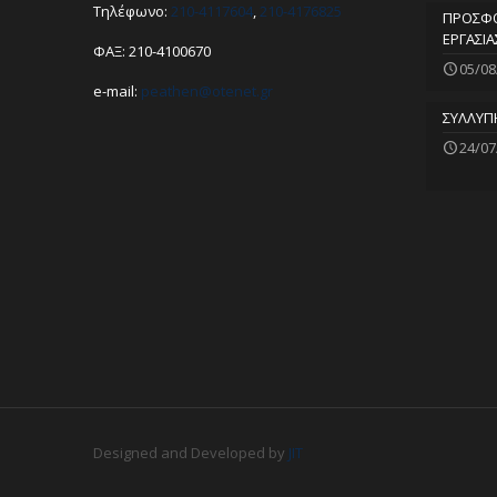
Τηλέφωνο:
210-4117604
,
210-4176825
ΠΡΟΣΦΟ
ΕΡΓΑΣΙΑ
ΦΑΞ: 210-4100670
05/08
e-mail:
peathen@
otenet.gr
ΣΥΛΛΥΠ
24/07
Designed and Developed by
JIT