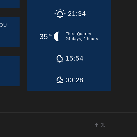
21:34
ου
Third Quarter
35
%
24 days, 2 hours
15:54
00:28