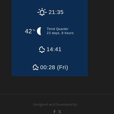
21:35
Third Quarter
42
%
23 days, 9 hours
14:41
00:28 (Fri)
Designed and Developed by
JIT