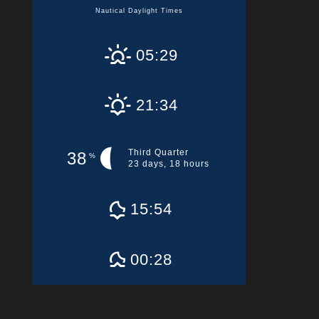
Nautical Daylight Times
05:29
21:34
Third Quarter
38
%
23 days, 18 hours
15:54
00:28