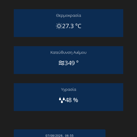
Θερμοκρασία
27.3 °C
Kατεύθυνση Aνέμου
349 °
Yγρασία
48 %
07/08/2026, 06:55