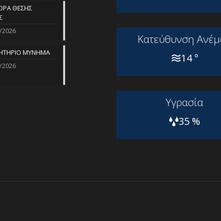
ΡΑ ΘΕΣΗΣ
Σ
/2026
Kατεύθυνση Aνέμ
ΗΤΗΡΙΟ ΜΥΝΗΜΑ
14 °
/2026
Yγρασία
35 %