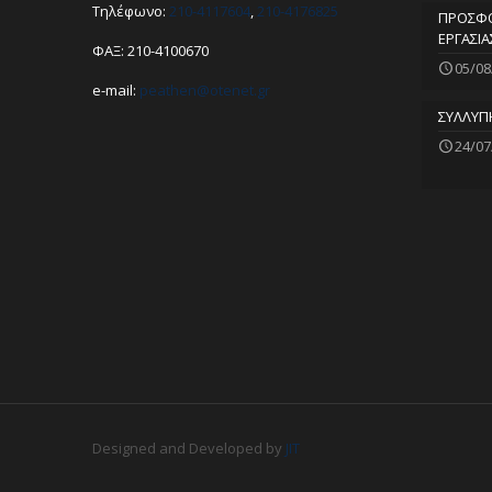
Τηλέφωνο:
210-4117604
,
210-4176825
ΠΡΟΣΦΟ
ΕΡΓΑΣΙΑ
ΦΑΞ: 210-4100670
05/08
e-mail:
peathen@
otenet.gr
ΣΥΛΛΥΠ
24/07
Designed and Developed by
JIT