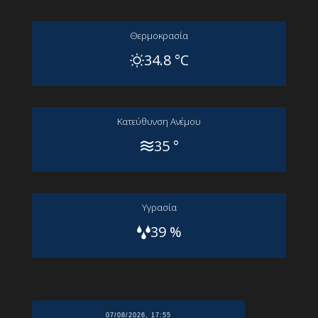
Θερμοκρασία
34.8 °C
Kατεύθυνση Aνέμου
35 °
Yγρασία
39 %
07/08/2026, 17:55