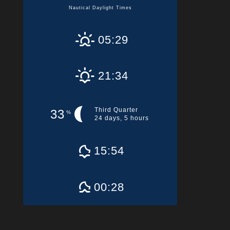
Nautical Daylight Times
05:29
21:34
Third Quarter
33
%
24 days, 5 hours
15:54
00:28