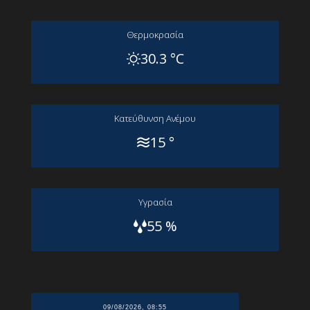
Θερμοκρασία
30.3 °C
Kατεύθυνση Aνέμου
15 °
Yγρασία
55 %
09/08/2026, 08:55