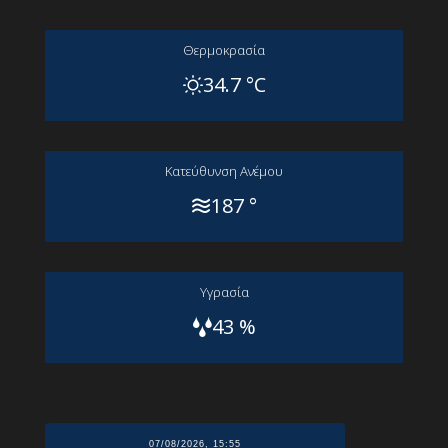
Θερμοκρασία
34.7 °C
Kατεύθυνση Aνέμου
187 °
Yγρασία
43 %
07/08/2026, 15:55