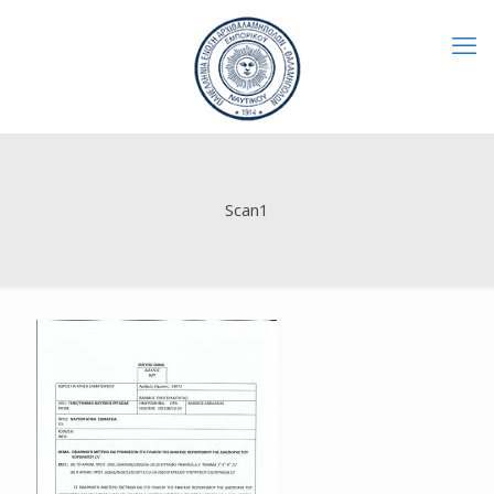
Scan1