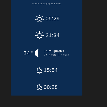
Nautical Daylight Times
05:29
21:34
Third Quarter
34
%
24 days, 3 hours
15:54
00:28