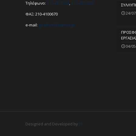
Τηλέφωνο:
210-4117604
,
210-4176825
ΣΥΛΛΥΠ
24/07
ΦΑΞ: 210-4100670
e-mail:
peathen@
otenet.gr
ΠΡΟΣΦΟ
ΕΡΓΑΣΙΑ
04/05
Designed and Developed by
JIT