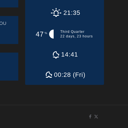
21:35
ου
Third Quarter
47
%
22 days, 23 hours
14:41
00:28 (Fri)