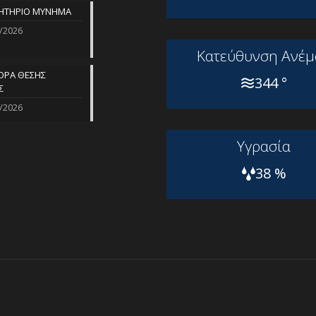
ΗΤΗΡΙΟ ΜΥΝΗΜΑ
/2026
Kατεύθυνση Aνέμ
ΡΑ ΘΕΣΗΣ
344 °
Σ
/2026
Yγρασία
38 %