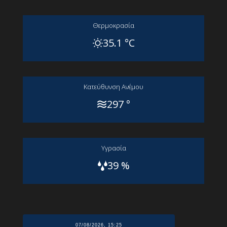
Θερμοκρασία
35.1 °C
Kατεύθυνση Aνέμου
297 °
Yγρασία
39 %
07/08/2026, 15:25