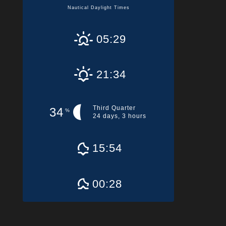
Nautical Daylight Times
05:29
21:34
Third Quarter
34
%
24 days, 3 hours
15:54
00:28