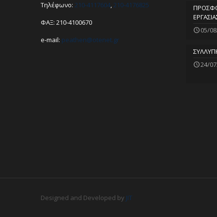
Τηλέφωνο:
210-4117604
,
210-4176825
ΠΡΟΣΦΟ
ΕΡΓΑΣΙΑ
ΦΑΞ: 210-4100670
05/08
e-mail:
peathen@
otenet.gr
ΣΥΛΛΥΠ
24/07
Designed and Developed by
JIT