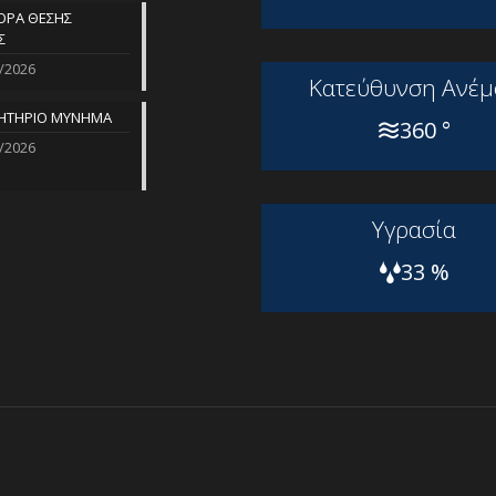
ΡΑ ΘΕΣΗΣ
Σ
/2026
Kατεύθυνση Aνέμ
ΗΤΗΡΙΟ ΜΥΝΗΜΑ
360 °
/2026
Yγρασία
33 %