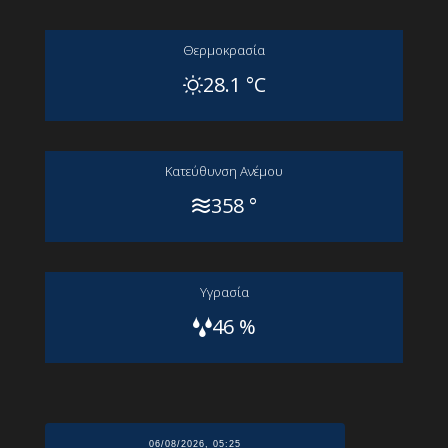
Θερμοκρασία
28.1 °C
Kατεύθυνση Aνέμου
358 °
Yγρασία
46 %
06/08/2026, 05:25