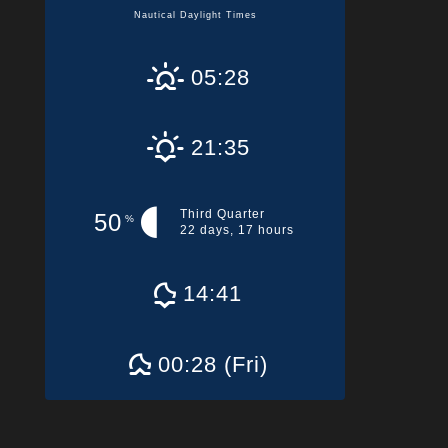
Nautical Daylight Times
05:28
21:35
Third Quarter
50
%
22 days, 17 hours
14:41
00:28 (Fri)