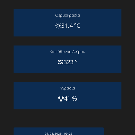
Θερμοκρασία
31.4 °C
Kατεύθυνση Aνέμου
323 °
Yγρασία
41 %
07/08/2026, 09:25