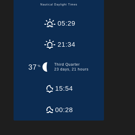
Nautical Daylight Times
05:29
21:34
Third Quarter
37
%
23 days, 21 hours
15:54
00:28