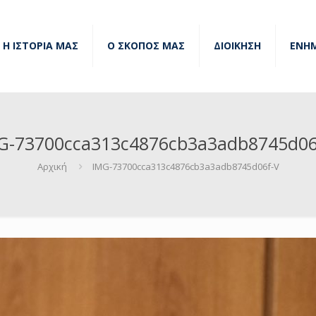
Η ΙΣΤΟΡΙΑ ΜΑΣ
Ο ΣΚΟΠΟΣ ΜΑΣ
ΔΙΟΙΚΗΣΗ
ΕΝΗ
G-73700cca313c4876cb3a3adb8745d06
Αρχική
IMG-73700cca313c4876cb3a3adb8745d06f-V