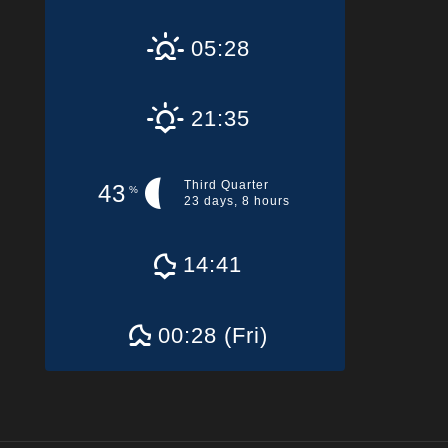
05:28
21:35
Third Quarter
43
%
23 days, 8 hours
14:41
00:28 (Fri)