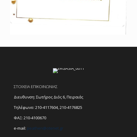
ΣΤΟΙΧΕΙΑ ΕΠΙΚΟΙΝΩΝΙΑΣ
Διευθυνση: Σωτήρος Διός 6, Πειραιάς
Τηλέφωνο:
210-4117604
,
210-4176825
ΦΑΞ: 210-4100670
e-mail:
peathen@
otenet.gr