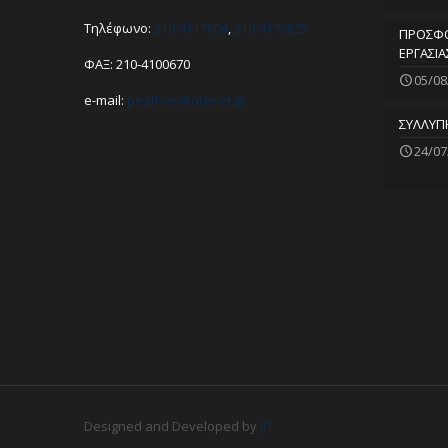
Τηλέφωνο:
210-4117604
,
210-4176825
ΠΡΟΣΦΟ
ΕΡΓΑΣΙΑ
ΦΑΞ: 210-4100670
05/08
e-mail:
peathen@
otenet.gr
ΣΥΛΛΥΠ
24/07
Designed and Developed by
JIT