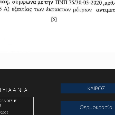
ΚΑΙΡΟΣ
ΛΕΥΤΑΙΑ ΝΕΑ
ΡΑ ΘΕΣΗΣ
Σ
Θερμοκρασία
/2026