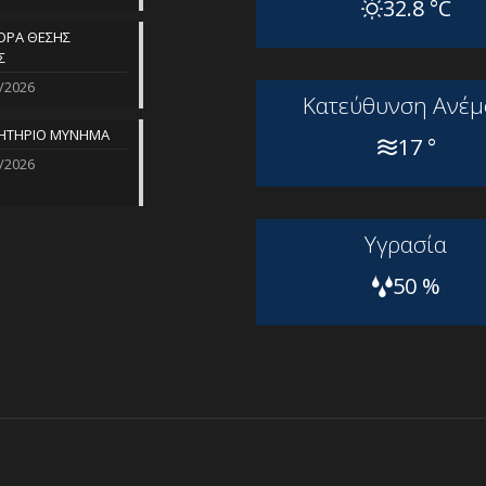
32.8 °C
ΡΑ ΘΕΣΗΣ
Σ
/2026
Kατεύθυνση Aνέμ
ΗΤΗΡΙΟ ΜΥΝΗΜΑ
17 °
/2026
Yγρασία
50 %