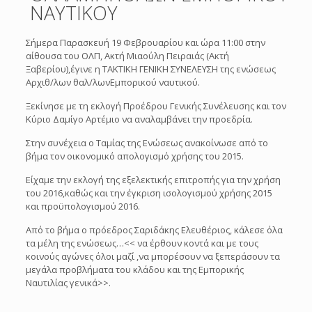
ΝΑΥΤΙΚΟΥ
Σήμερα Παρασκευή 19 Φεβρουαρίου και ώρα 11:00 στην
αίθουσα του ΟΛΠ, Ακτή Μιαούλη Πειραιάς (Ακτή
Ξαβερίου),έγινε η ΤΑΚΤΙΚΗ ΓΕΝΙΚΗ ΣΥΝΕΛΕΥΣΗ της ενώσεως
Αρχιθ/λων θαλ/λωνΕμπορικού ναυτικού.
Ξεκίνησε με τη εκλογή Προέδρου Γενικής Συνέλευσης και τον
Κύριο Δαμίγο Αρτέμιο να αναλαμβάνει την προεδρία.
Στην συνέχεια ο Ταμίας της Ενώσεως ανακοίνωσε από το
βήμα τον οικονομικό απολογισμό χρήσης του 2015.
Είχαμε την εκλογή της εξελεκτικής επιτροπής για την χρήση
του 2016,καθώς και την έγκριση ισολογισμού χρήσης 2015
και προϋπολογισμού 2016.
Από το βήμα ο πρόεδρος Σαριδάκης Ελευθέριος, κάλεσε όλα
τα μέλη της ενώσεως…<< να έρθουν κοντά και με τους
κοινούς αγώνες όλοι μαζί ,να μπορέσουν να ξεπεράσουν τα
μεγάλα προβλήματα του κλάδου και της Εμπορικής
Ναυτιλίας γενικά>>.