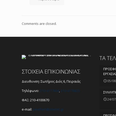
Comments are closed.
ΤΑ ΤΕ
ΠΡΟΣΦΟ
ΣΤΟΙΧΕΙΑ ΕΠΙΚΟΙΝΩΝΙΑΣ
ΕΡΓΑΣΙΑ
05/08
Διευθυνση: Σωτήρος Διός 6, Πειραιάς
Τηλέφωνο:
210-4117604
,
210-4176825
ΣΥΛΛΥΠ
24/07
ΦΑΞ: 210-4100670
e-mail:
peathen@
otenet.gr
ΠΡΟΣΦΟ