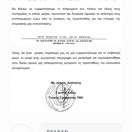
Π.Ε.Α.Θ.Ε.Ν