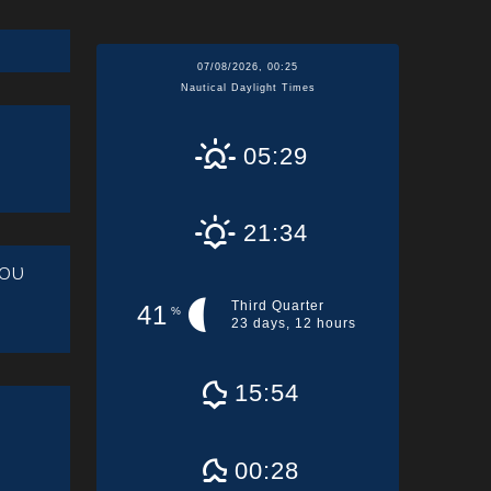
07/08/2026, 00:25
Nautical Daylight Times
05:29
21:34
ου
Third Quarter
41
%
23 days, 12 hours
15:54
00:28