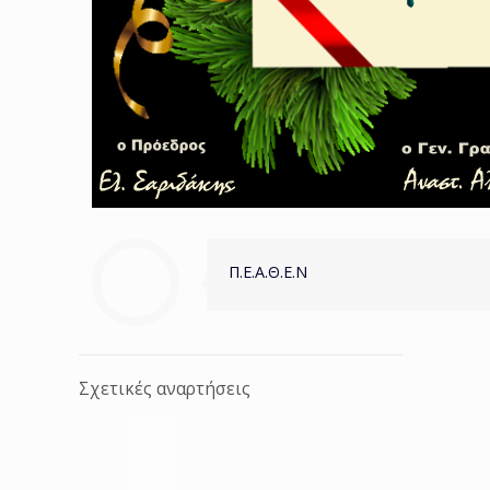
Π.Ε.Α.Θ.Ε.Ν
Σχετικές αναρτήσεις