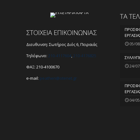
ΤΑ ΤΕ
ΠΡΟΣΦΟ
ΣΤΟΙΧΕΙΑ ΕΠΙΚΟΙΝΩΝΙΑΣ
ΕΡΓΑΣΙΑ
05/08
Διευθυνση: Σωτήρος Διός 6, Πειραιάς
Τηλέφωνο:
210-4117604
,
210-4176825
ΣΥΛΛΥΠ
24/07
ΦΑΞ: 210-4100670
e-mail:
peathen@
otenet.gr
ΠΡΟΣΦΟ
ΕΡΓΑΣΙΑ
04/05