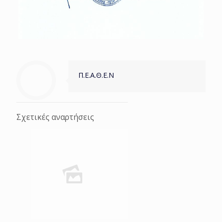
Π.Ε.Α.Θ.Ε.Ν
Σχετικές αναρτήσεις