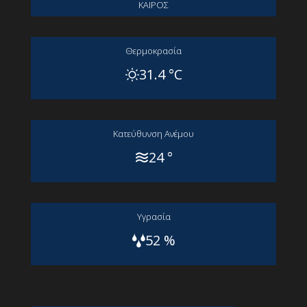
ΚΑΙΡΟΣ
Θερμοκρασία
31.4 °C
Kατεύθυνση Aνέμου
24 °
Yγρασία
52 %