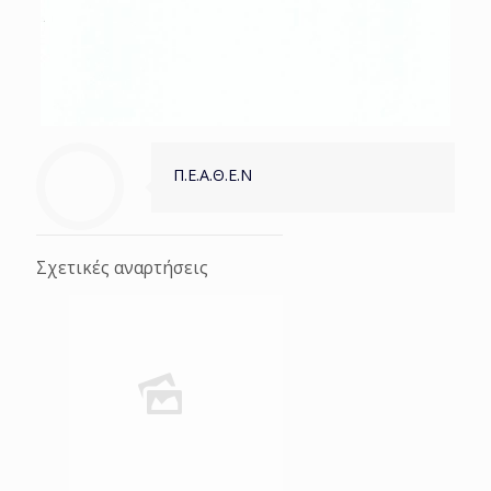
Π.Ε.Α.Θ.Ε.Ν
Σχετικές αναρτήσεις