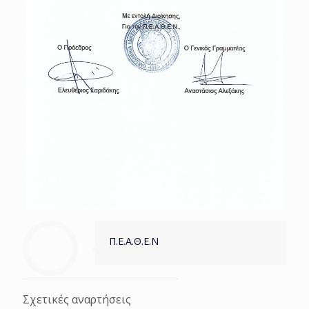
Π.Ε.Α.Θ.Ε.Ν
Σχετικές αναρτήσεις