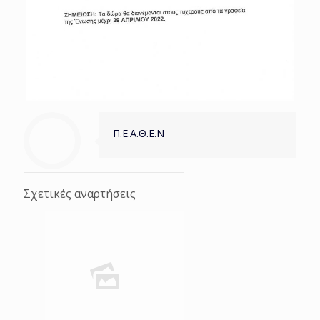
Π.Ε.Α.Θ.Ε.Ν
Σχετικές αναρτήσεις