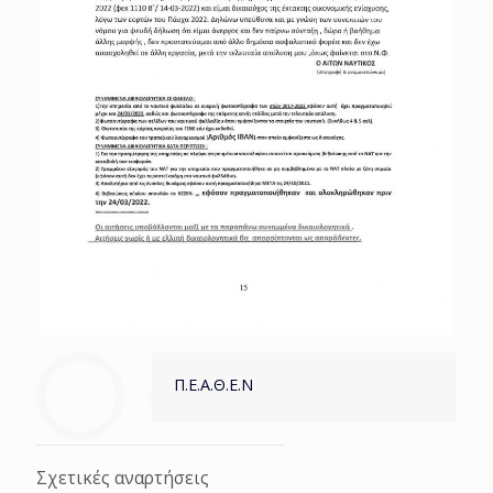
Π.Ε.Α.Θ.Ε.Ν
Σχετικές αναρτήσεις