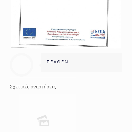
Π.Ε.Α.Θ.Ε.Ν
Σχετικές αναρτήσεις