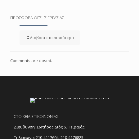
ΠΡΟΣΦΟΡΑ ΘΕΣΗΣ ΕΡΓΑΣΙΑΣ
Διαβάστε περισσότερα
Comments are closed.
ΣΤΟΙΧΕΙΑ ΕΠΙΚΟΙΝΩΝΙΑΣ
Διευθυνση: Σωτήρος Διός 6, Πειραιάς
Τηλέφωνο:
210-4117604
,
210-4176825