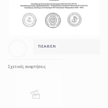
Π.Ε.Α.Θ.Ε.Ν
Σχετικές αναρτήσεις