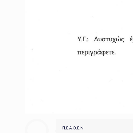
Π.Ε.Α.Θ.Ε.Ν