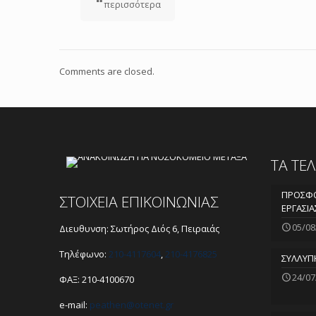
περισσότερα
Comments are closed.
ΤΑ ΤΕ
ΠΡΟΣΦΟ
ΣΤΟΙΧΕΙΑ ΕΠΙΚΟΙΝΩΝΙΑΣ
ΕΡΓΑΣΙΑ
05/08
Διευθυνση: Σωτήρος Διός 6, Πειραιάς
Τηλέφωνο:
210-4117604
,
210-4176825
ΣΥΛΛΥΠ
24/07
ΦΑΞ: 210-4100670
e-mail:
peathen@
otenet.gr