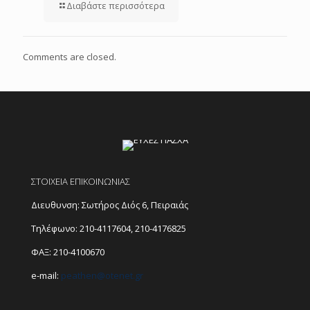
Διαβάστε περισσότερα
Comments are closed.
ΣΤΟΙΧΕΙΑ ΕΠΙΚΟΙΝΩΝΙΑΣ
Διευθυνση: Σωτήρος Διός 6, Πειραιάς
Τηλέφωνο:
210-4117604
,
210-4176825
ΦΑΞ: 210-4100670
e-mail:
peathen@
otenet.gr