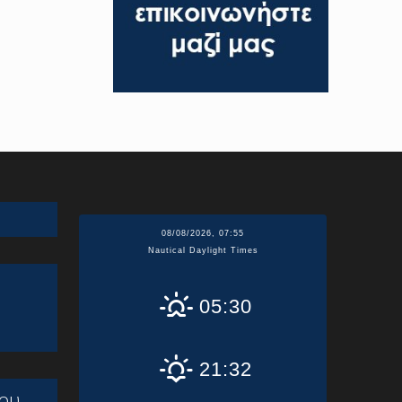
08/08/2026, 07:55
Nautical Daylight Times
05:30
21:32
ου