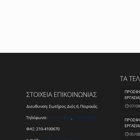
ΤΑ ΤΕ
ΠΡΟΣΦΟ
ΣΤΟΙΧΕΙΑ ΕΠΙΚΟΙΝΩΝΙΑΣ
ΕΡΓΑΣΙΑ
07/08
Διευθυνση: Σωτήρος Διός 6, Πειραιάς
Τηλέφωνο:
210-4117604
,
210-4176825
ΠΡΟΣΦΟ
ΕΡΓΑΣΙΑ
ΦΑΞ: 210-4100670
05/08
e-mail:
peathen@
otenet.gr