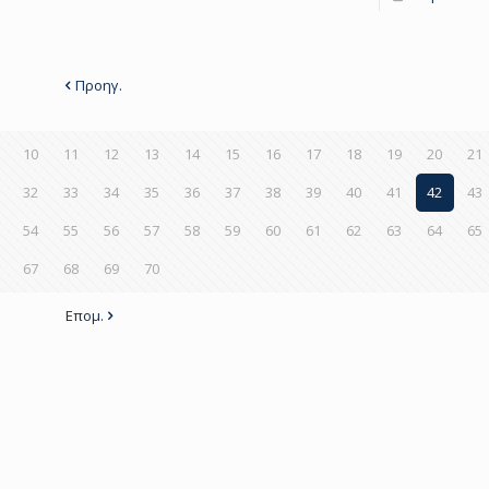
Προηγ.
10
11
12
13
14
15
16
17
18
19
20
21
32
33
34
35
36
37
38
39
40
41
42
43
54
55
56
57
58
59
60
61
62
63
64
65
67
68
69
70
Επομ.