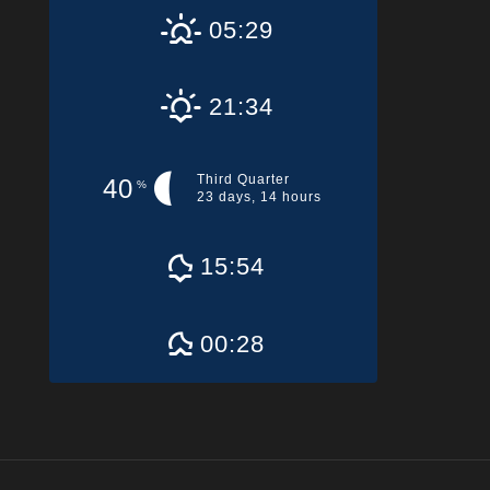
05:29
21:34
Third Quarter
40
%
23 days, 14 hours
15:54
00:28