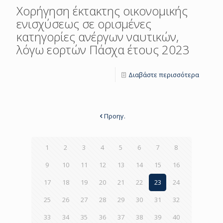
Χορήγηση έκτακτης οικονομικής
ενισχύσεως σε ορισμένες
κατηγορίες ανέργων ναυτικών,
λόγω εορτών Πάσχα έτους 2023
Διαβάστε περισσότερα
Προηγ.
1
2
3
4
5
6
7
8
9
10
11
12
13
14
15
16
17
18
19
20
21
22
23
24
25
26
27
28
29
30
31
32
33
34
35
36
37
38
39
40