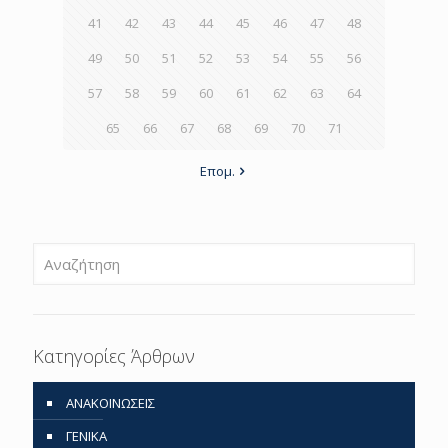
41
42
43
44
45
46
47
48
49
50
51
52
53
54
55
56
57
58
59
60
61
62
63
64
65
66
67
68
69
70
71
Επομ.
Κατηγορίες Άρθρων
ΑΝΑΚΟΙΝΩΣΕΙΣ
ΓΕΝΙΚΑ